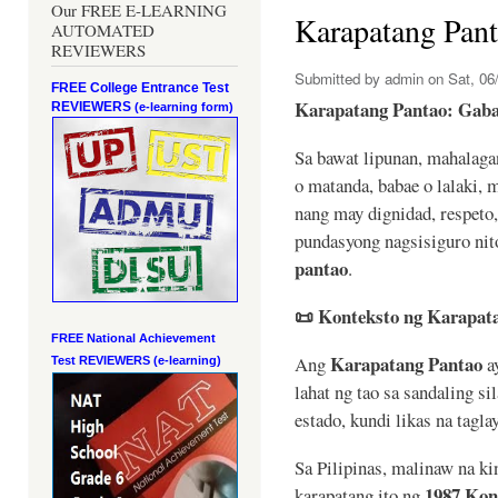
Our FREE E-LEARNING
Karapatang Pan
AUTOMATED
REVIEWERS
Submitted by
admin
on Sat, 06/
FREE College Entrance Test
Karapatang Pantao: Gaba
REVIEWERS
(e-learning form)
Sa bawat lipunan, mahalag
o matanda, babae o lalaki,
nang may dignidad, respeto
pundasyong nagsisiguro nit
pantao
.
📜
Konteksto ng Karapat
FREE National Achievement
Karapatang Pantao
Ang
ay
Test
REVIEWERS (e-learning)
lahat ng tao sa sandaling si
estado, kundi likas na tagla
Sa Pilipinas, malinaw na ki
1987 Kons
karapatang ito ng