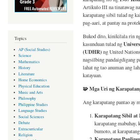
Artikulo III na tinatawag n
karapatang sibil tulad ng k
pag-aari, at pantay na prote
Bukod dito, kinikilala rin 
Topics
Univers
kasunduan tulad ng
AP (Social Studies)
(UDHR)
ng United Nations
Science
nagsilbing pandaigdigang p
Mathematics
lahat ng tao anuman ang lahi
History
Literature
katayuan.
Home Economics
Physical Education
🧩
Mga Uri ng Karapatan
Music and Arts
Philosophy
Ang karapatang pantao ay ma
Philippine Studies
Language Studies
Karapatang Sibil at
Social Sciences
karapatang mabuhay, 
Debate
Extracurricular
bumoto, at karapatang 
Religion
Karapatang Panlipu