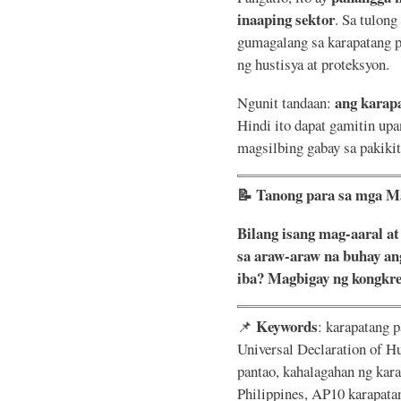
inaaping sektor
. Sa tulong
gumagalang sa karapatang p
ng hustisya at proteksyon.
ang karap
Ngunit tandaan:
Hindi ito dapat gamitin up
magsilbing gabay sa pakikit
📝
Tanong para sa mga Ma
Bilang isang mag-aaral 
sa araw-araw na buhay an
iba? Magbigay ng kongkr
Keywords
📌
: karapatang p
Universal Declaration of H
pantao, kahalagahan ng kara
Philippines, AP10 karapatan