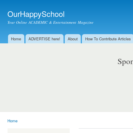
Ski
mai
OurHappySchool
con
Your Online ACADEMIC & Entertainment Magazine
Home
ADVERTISE here!
About
How To Contribute Articles
Main menu
Spon
Home
You are here