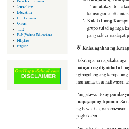
Preschool Lessons
– Tumutukoy ito sa ka
Journalism
Education
kalusugan, at disent
Life Lessons
Kolektibong Karapa
Others
grupo tulad ng mga ka
TLE
pang sektor na dapat 
EsP (Values Education)
Filipino
English
🌟
Kahalagahan ng Karap
Bakit nga ba napakahalaga n
batayan ng dignidad at p
iginagalang ang karapatang
mamamayan at naiiwasan an
pundasyo
Pangalawa, ito ay
mapayapang lipunan
. Sa 
ng bawat isa, nababawasan 
pagkakaisa.
panangga n
Pangatlo, ito ay