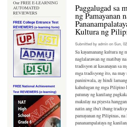
Our FREE E-LEARNING
Paggalugad sa m
AUTOMATED
REVIEWERS
ng Pamayanan 
Pananampalataya
FREE College Entrance Test
REVIEWERS
(e-learning form)
Kultura ng Pilip
Submitted by
admin
on Sun, 02
Sa kayamanang kultura ng m
naglalarawan ng matibay n
tradisyon at kasanayan sa 
mga tradisyong ito, na may
paniniwala, ay hindi lamang
kahulugan ng mga Pilipino k
FREE National Achievement
Test
REVIEWERS (e-learning)
patunay ng kanilang pagkak
makulay na piyesta hanggang
natin ang iba't ibang tradi
pamayanan ng Pilipinas, na
pananampalataya ng kanil