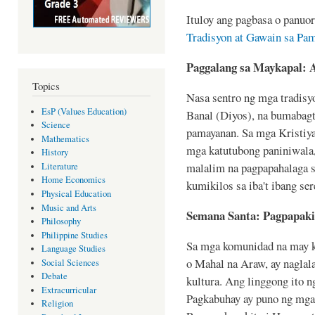
Ituloy ang pagbasa o panuor
Tradisyon at Gawain sa Pa
Paggalang sa Maykapal: 
Topics
Nasa sentro ng mga tradisy
EsP (Values Education)
Banal (Diyos), na bumabagt
Science
pamayanan. Sa mga Kristiy
Mathematics
mga katutubong paniniwala,
History
malalim na pagpapahalaga sa
Literature
Home Economics
kumikilos sa iba't ibang ser
Physical Education
Music and Arts
Semana Santa: Pagpapaki
Philosophy
Philippine Studies
Sa mga komunidad na may k
Language Studies
o Mahal na Araw, ay naglal
Social Sciences
Debate
kultura. Ang linggong ito n
Extracurricular
Pagkabuhay ay puno ng mga
Religion