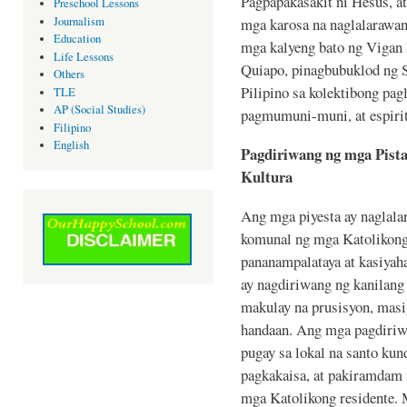
Pagpapakasakit ni Hesus, a
Preschool Lessons
Journalism
mga karosa na naglalarawan
Education
mga kalyeng bato ng Vigan 
Life Lessons
Quiapo, pinagbubuklod ng 
Others
Pilipino sa kolektibong pag
TLE
AP (Social Studies)
pagmumuni-muni, at espiri
Filipino
English
Pagdiriwang ng mga Pist
Kultura
Ang mga piyesta ay naglala
komunal ng mga Katolikong
pananampalataya at kasiyaha
ay nagdiriwang ng kanilang
makulay na prusisyon, masi
handaan. Ang mga pagdiriwa
pugay sa lokal na santo kun
pagkakaisa, at pakiramdam 
mga Katolikong residente. 