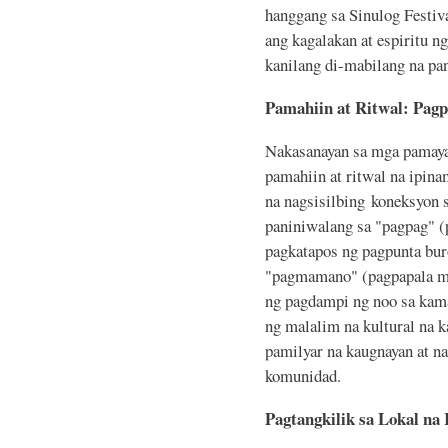
hanggang sa Sinulog Festiva
ang kagalakan at espiritu n
kanilang di-mabilang na pan
Pamahiin at Ritwal: Pagp
Nakasanayan sa mga pamayan
pamahiin at ritwal na ipin
na nagsisilbing koneksyon 
paniniwalang sa "pagpag" 
pagkatapos ng pagpunta bur
"pagmamano" (pagpapala mu
ng pagdampi ng noo sa kama
ng malalim na kultural na 
pamilyar na kaugnayan at na
komunidad.
Pagtangkilik sa Lokal na