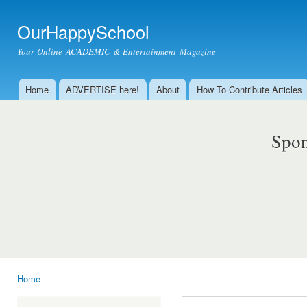
Ski
mai
OurHappySchool
con
Your Online ACADEMIC & Entertainment Magazine
Home
ADVERTISE here!
About
How To Contribute Articles
Main menu
Spon
Home
You are here