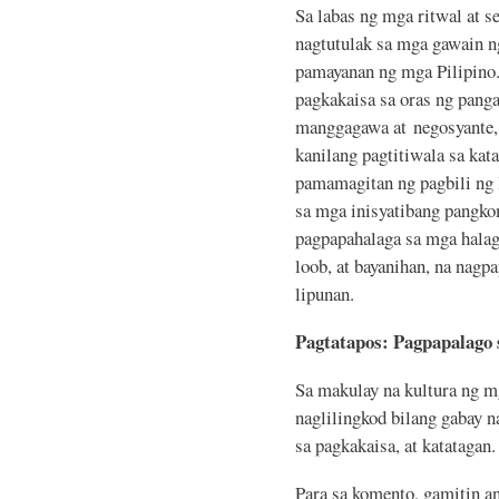
Sa labas ng mga ritwal at 
nagtutulak sa mga gawain n
pamayanan ng mga Pilipino
pagkakaisa sa oras ng panga
manggagawa at negosyante, 
kanilang pagtitiwala sa kat
pamamagitan ng pagbili ng 
sa mga inisyatibang pangko
pagpapahalaga sa mga hala
loob, at bayanihan, na nagp
lipunan.
Pagtatapos: Pagpapalago
Sa makulay na kultura ng m
naglilingkod bilang gabay n
sa pagkakaisa, at katataga
Para sa komento, gamitin 