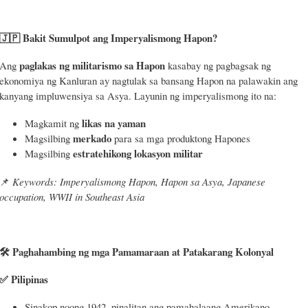
🇯🇵
Bakit Sumulpot ang Imperyalismong Hapon?
paglakas ng militarismo sa Hapon
Ang
kasabay ng pagbagsak ng
ekonomiya ng Kanluran ay nagtulak sa bansang Hapon na palawakin ang
kanyang impluwensiya sa Asya. Layunin ng imperyalismong ito na:
likas na yaman
Magkamit ng
merkado
Magsilbing
para sa mga produktong Hapones
estratehikong lokasyon militar
Magsilbing
📌
Keywords: Imperyalismong Hapon, Hapon sa Asya, Japanese
occupation, WWII in Southeast Asia
🛠️
Paghahambing ng mga Pamamaraan at Patakarang Kolonyal
✅
Pilipinas
Sinakop noong 1942, pinalitan ang pamahalaang Amerikano.