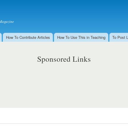
Skip to
main
content
Magazine
How To Contribute Articles
How To Use This in Teaching
To Post 
Sponsored Links