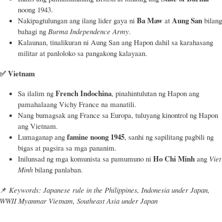
noong 1943.
Ba Maw
Aung San
Nakipagtulungan ang ilang lider gaya ni
at
bilan
bahagi ng
Burma Independence Army
.
Kalaunan, tinalikuran ni Aung San ang Hapon dahil sa karahasang
militar at panloloko sa pangakong kalayaan.
✅
Vietnam
French Indochina
Sa ilalim ng
, pinahintulutan ng Hapon ang
pamahalaang Vichy France na manatili.
Nang bumagsak ang France sa Europa, tuluyang kinontrol ng Hapon
ang Vietnam.
famine noong 1945
Lumaganap ang
, sanhi ng sapilitang pagbili ng
bigas at pagsira sa mga pananim.
Ho Chi Minh
Inilunsad ng mga komunista sa pamumuno ni
ang
Viet
Minh
bilang panlaban.
📌
Keywords: Japanese rule in the Philippines, Indonesia under Japan,
WWII Myanmar Vietnam, Southeast Asia under Japan