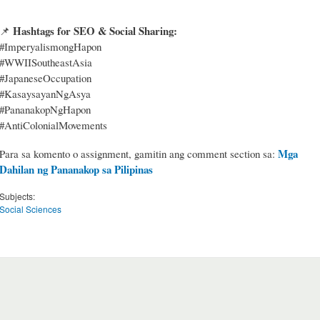
Hashtags for SEO & Social Sharing:
📌
#ImperyalismongHapon
#WWIISoutheastAsia
#JapaneseOccupation
#KasaysayanNgAsya
#PananakopNgHapon
#AntiColonialMovements
Mga
Para sa komento o assignment, gamitin ang comment section sa:
Dahilan ng Pananakop sa Pilipinas
Subjects:
Social Sciences