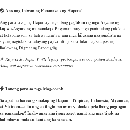
🌏
Ano ang Iniwan ng Pananakop ng Hapon?
pagtikim ng mga Asyano ng
Ang pananakop ng Hapon ay nagsilbing
kapwa-Asyanong mananakop
. Bagaman may mga panimulang pakikiisa
kilusang nasyonalista
at kolaborasyon, sa huli ay lumitaw ang mga
na
siyang nagtulak sa tuluyang pagkamit ng kasarinlan pagkatapos ng
Ikalawang Digmaang Pandaigdig.
📌
Keywords: Japan WWII legacy, post-Japanese occupation Southeast
Asia, anti-Japanese resistance movements
🧠
Tanong para sa mga Mag-aaral:
Sa apat na bansang sinakop ng Hapon—Pilipinas, Indonesia, Myanmar,
at Vietnam—alin ang sa tingin mo ay may pinakaepektibong pagtugon
sa pananakop? Ipaliwanag ang iyong sagot gamit ang mga tiyak na
halimbawa mula sa kanilang karanasan.