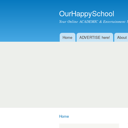
OurHappySchool
Your Online ACADEMIC & Entertainment 
Home
ADVERTISE here!
About
Main menu
Home
You are here