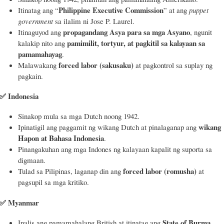
Philippine Executive Commission
Itinatag ang “
” at ang
puppet
government
sa ilalim ni Jose P. Laurel.
propagandang Asya para sa mga Asyano
Itinaguyod ang
, ngunit
pamimilit, tortyur, at pagkitil sa kalayaan sa
kalakip nito ang
pamamahayag
.
forced labor (sakusaku)
Malawakang
at pagkontrol sa suplay ng
pagkain.
✅
Indonesia
Sinakop mula sa mga Dutch noong 1942.
wikang
Ipinatigil ang paggamit ng wikang Dutch at pinalaganap ang
Hapon at Bahasa Indonesia
.
Pinangakuhan ang mga Indones ng kalayaan kapalit ng suporta sa
digmaan.
forced labor (romusha)
Tulad sa Pilipinas, laganap din ang
at
pagsupil sa mga kritiko.
✅
Myanmar
State of Burma
Inalis ang pamamahalang British at itinatag ang