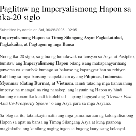
Paglitaw ng Imperyalismong Hapon sa
ika-20 siglo
Submitted by
admin
on Sat, 06/28/2025 - 02:05
Imperyalismong Hapon sa Timog Silangang Asya: Pagkakatulad,
Pagkakaiba, at Pagtugon ng mga Bansa
Noong ika-20 siglo, sa gitna ng lumalawak na tensyon sa Asya at Pasipiko,
Imperyalismong Hapon
lumitaw ang
bilang isang makapangyarihang
puwersa na sumubok bumago sa balanse ng kapangyarihan sa rehiyon.
Pilipinas, Indonesia,
Kabilang sa mga bansang naapektuhan ay ang
Myanmar (dating Burma), at Vietnam
. Hindi tulad ng mga kanluraning
imperyo na matagal na ring nanakop, ang layunin ng Hapon ay hindi
lamang ekonomiko kundi ideolohikal—upang itaguyod ang
"Greater East
Asia Co-Prosperity Sphere"
o ang Asya para sa mga Asyano.
Sa blog na ito, tatalakayin natin ang mga pamamaraan ng kolonyalismong
Hapon sa apat na bansa ng Timog Silangang Asya at kung paanong
magkakaiba ang kanilang naging tugon sa bagong kaayusang kolonyal.