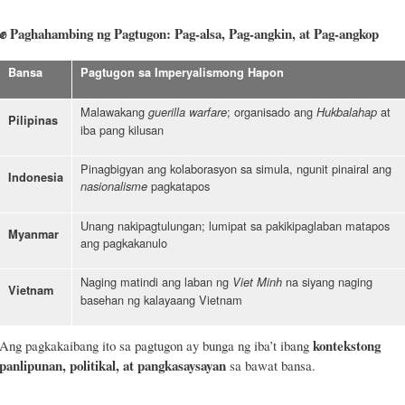
✊
Paghahambing ng Pagtugon: Pag-alsa, Pag-angkin, at Pag-angkop
Bansa
Pagtugon sa Imperyalismong Hapon
Malawakang
; organisado ang
at
guerilla warfare
Hukbalahap
Pilipinas
iba pang kilusan
Pinagbigyan ang kolaborasyon sa simula, ngunit pinairal ang
Indonesia
pagkatapos
nasionalisme
Unang nakipagtulungan; lumipat sa pakikipaglaban matapos
Myanmar
ang pagkakanulo
Naging matindi ang laban ng
na siyang naging
Viet Minh
Vietnam
basehan ng kalayaang Vietnam
kontekstong
Ang pagkakaibang ito sa pagtugon ay bunga ng iba’t ibang
panlipunan, politikal, at pangkasaysayan
sa bawat bansa.