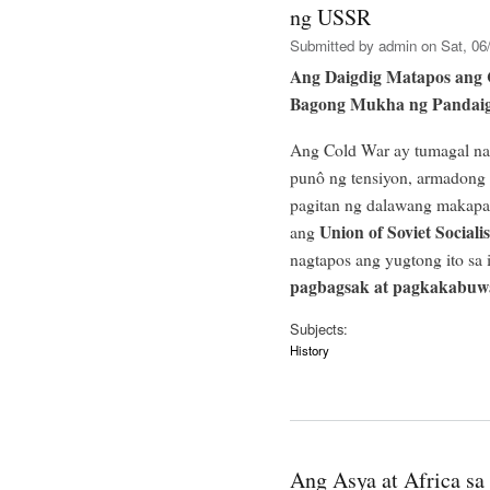
ng USSR
Submitted by
admin
on Sat, 06/
Ang Daigdig Matapos ang
Bagong Mukha ng Pandai
Ang Cold War ay tumagal na
punô ng tensiyon, armadong p
pagitan ng dalawang makapa
Union of Soviet Social
ang
nagtapos ang yugtong ito s
pagbagsak at pagkakabuw
Subjects:
History
Ang Asya at Africa s