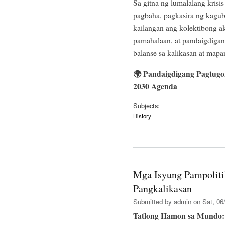
Sa gitna ng lumalalang kris
pagbaha, pagkasira ng kagu
kailangan ang kolektibong a
pamahalaan, at pandaigdigan
balanse sa kalikasan at map
🌍
Pandaigdigang Pagtugo
2030 Agenda
Subjects:
History
Mga Isyung Pampoliti
Pangkalikasan
Submitted by
admin
on Sat, 06/
Tatlong Hamon sa Mundo: T