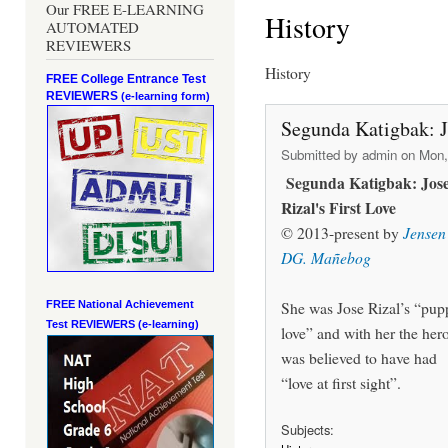
Our FREE E-LEARNING
History
AUTOMATED
REVIEWERS
History
FREE College Entrance Test
REVIEWERS
(e-learning form)
Segunda Katigbak: Jo
Submitted by
admin
on Mon, 
Segunda Katigbak: Jos
Rizal's First Love
© 2013-present by
Jensen
DG. Mañebog
She was Jose Rizal’s “pup
FREE National Achievement
Test
REVIEWERS (e-learning)
love” and with her the her
was believed to have had
“love at first sight”.
Subjects: