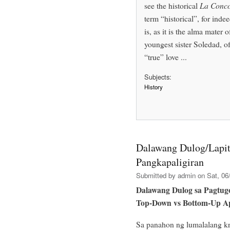
see the historical
La Conco
term “historical”, for inde
is, as it is the alma mater o
youngest sister Soledad, of 
“true” love ...
Subjects:
History
Dalawang Dulog/Lapi
Pangkapaligiran
Submitted by
admin
on Sat, 06/
Dalawang Dulog sa Pagtug
Top-Down vs Bottom-Up A
Sa panahon ng lumalalang kr