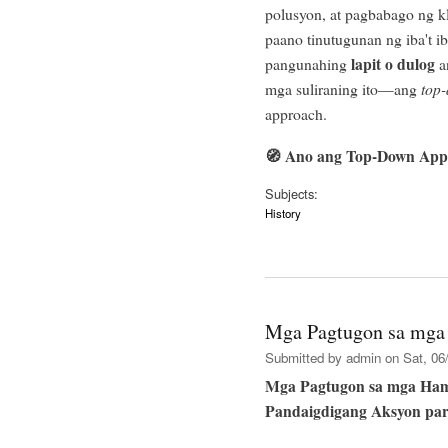
polusyon, at pagbabago ng 
paano tinutugunan ng iba't i
lapit o dulog
pangunahing
a
mga suliraning ito—ang
top
approach.
🧭
Ano ang Top-Down App
Subjects:
History
Mga Pagtugon sa mga
Submitted by
admin
on Sat, 06/
Mga Pagtugon sa mga Hamo
Pandaigdigang Aksyon par