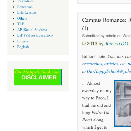
Journalism
Education
Life Lessons
Others
Campus Romance: Riz
TLE
(I)
AP (Social Studies)
Submitted by
admin
on Wed, 
EsP (Values Education)
Filipino
© 2013 by
Jensen DG.
English
Editors' note:
You, too, c
researches, articles, etc. 
to
OurHappySchool@yah
... Almost
everyday on my
way to Paco, I
trail the old and
long
Pedro Gil
Road
along
which I get to