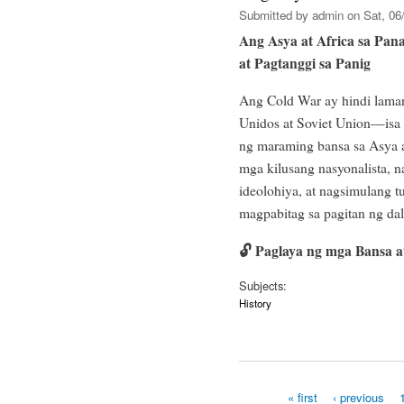
Submitted by
admin
on Sat, 06/
Ang Asya at Africa sa Pan
at Pagtanggi sa Panig
Ang Cold War ay hindi laman
Unidos at Soviet Union—isa 
ng maraming bansa sa Asya a
mga kilusang nasyonalista, 
ideolohiya, at nagsimulang
magpabitag sa pagitan ng d
🔓
Paglaya ng mga Bansa a
Subjects:
History
« first
‹ previous