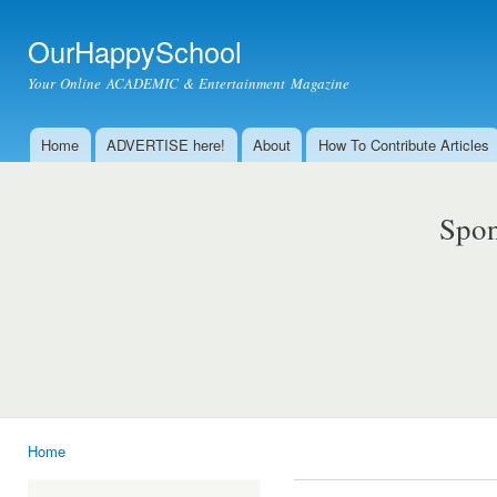
Ski
mai
OurHappySchool
con
Your Online ACADEMIC & Entertainment Magazine
Home
ADVERTISE here!
About
How To Contribute Articles
Main menu
Spon
Home
You are here