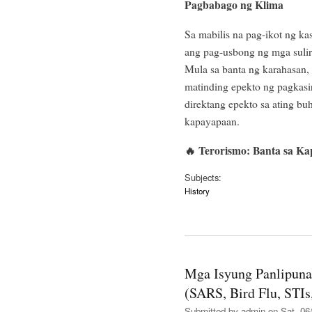
Pagbabago ng Klima
Sa mabilis na pag-ikot ng kas
ang pag-usbong ng mga suli
Mula sa banta ng karahasan
matinding epekto ng pagkasi
direktang epekto sa ating bu
kapayapaan.
🔥
Terorismo: Banta sa Ka
Subjects:
History
Mga Isyung Panlipuna
(SARS, Bird Flu, STIs
Submitted by
admin
on Sat, 06/