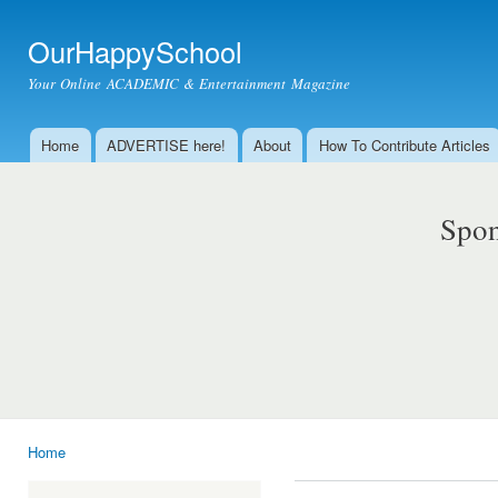
Ski
mai
OurHappySchool
con
Your Online ACADEMIC & Entertainment Magazine
Home
ADVERTISE here!
About
How To Contribute Articles
Main menu
Spon
Home
You are here