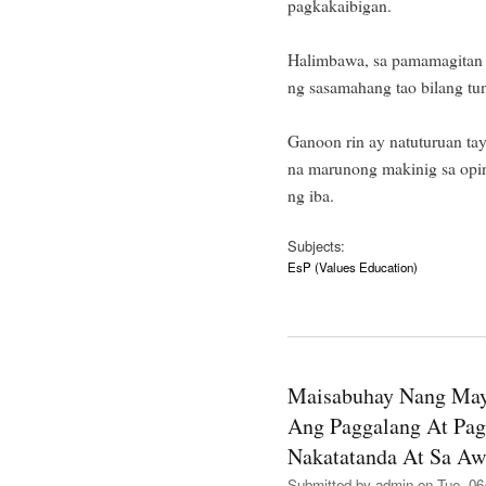
pagkakaibigan.
Halimbawa, sa pamamagitan n
ng sasamahang tao bilang tu
Ganoon rin ay natuturuan ta
na marunong makinig sa op
ng iba.
Subjects:
EsP (Values Education)
Maisabuhay Nang May
Ang Paggalang At Pa
Nakatatanda At Sa Aw
Submitted by
admin
on Tue, 06