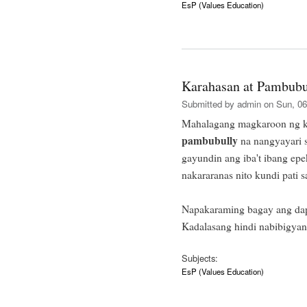
EsP (Values Education)
Karahasan at Pambubul
Submitted by
admin
on Sun, 06
Mahalagang magkaroon ng ka
pambubully
na nangyayari s
gayundin ang iba't ibang epek
nakararanas nito kundi pati 
Napakaraming bagay ang dapa
Kadalasang hindi nabibigyan
Subjects:
EsP (Values Education)