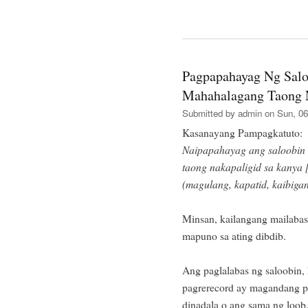
Pagpapahayag Ng Sal
Mahahalagang Taong N
Submitted by
admin
on Sun, 06
Kasanayang Pampagkatuto:
Naipapahayag ang saloobin
taong nakapaligid sa kanya 
(magulang, kapatid, kaibiga
Minsan, kailangang mailabas
mapuno sa ating dibdib.
Ang paglalabas ng saloobin,
pagrerecord ay magandang p
dinadala o ang sama ng loob