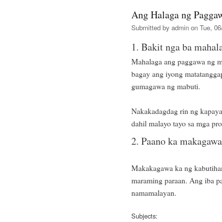
Ang Halaga ng Pagga
Submitted by
admin
on Tue, 06
1. Bakit nga ba maha
Mahalaga ang paggawa ng m
bagay ang iyong matatanggap
gumagawa ng mabuti.
Nakakadagdag rin ng kapayap
dahil malayo tayo sa mga pr
2. Paano ka makagawa
Makakagawa ka ng kabutihan
maraming paraan. Ang iba pa
namamalayan.
Subjects: