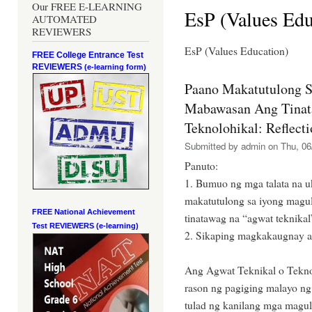
Our FREE E-LEARNING
EsP (Values Edu
AUTOMATED
REVIEWERS
EsP (Values Education)
FREE College Entrance Test
REVIEWERS
(e-learning form)
Paano Makatutulong 
Mabawasan Ang Tinat
Teknolohikal: Reflect
Submitted by
admin
on Thu, 06
Panuto:
1. Bumuo ng mga talata na u
makatutulong sa iyong mag
FREE National Achievement
tinatawag na “agwat teknikal
Test
REVIEWERS (e-learning)
2. Sikaping magkakaugnay a
Ang Agwat Teknikal o Teknol
rason ng pagiging malayo ng
tulad ng kanilang mga magu