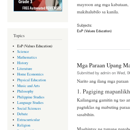
mayroon ang mga kabataan, 
makihalubilo sa kanila.
Subjects:
EsP (Values Education)
Topics
EsP (Values Education)
Science
Mathematics
History
Mga Paraan Upang Ma
Literature
Submitted by
admin
on Wed, 06
Home Economics
Physical Education
Narito ang ilang mga paraa
Music and Arts
1. Pagiging mapanlikha
Philosophy
Philippine Studies
Kailangang gamitin ng tao an
Language Studies
pagtuklas ng mabuting para
Social Sciences
sasabihin.
Debate
Extracurricular
Religion
Maghintay ng tamang panahon