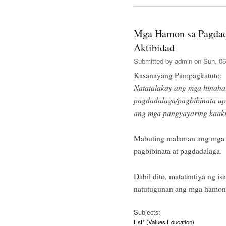
Mga Hamon sa Pagdada
Aktibidad
Submitted by
admin
on Sun, 06
Kasanayang Pampagkatuto:
Natatalakay ang mga hinah
pagdadalaga/pagbibinata u
ang mga pangyayaring kaakib
Mabuting malaman ang mga e
pagbibinata at pagdadalaga.
Dahil dito, matatantiya ng is
natutugunan ang mga hamong
Subjects:
EsP (Values Education)