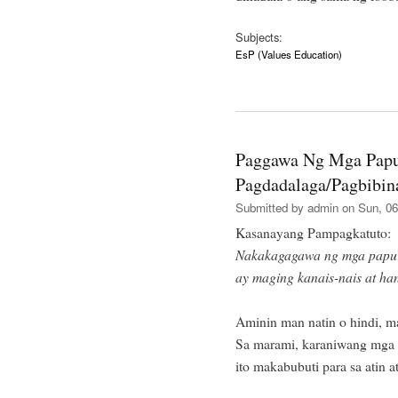
Subjects:
EsP (Values Education)
Paggawa Ng Mga Papu
Pagdadalaga/Pagbibin
Submitted by
admin
on Sun, 06
Kasanayang Pampagkatuto:
Nakakagagawa ng mga papuri
ay maging kanais-nais at h
Aminin man natin o hindi, ma
Sa marami, karaniwang mga ne
ito makabubuti para sa atin a