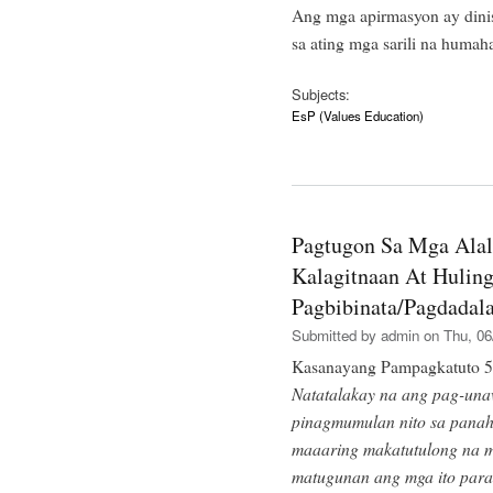
Ang mga apirmasyon ay dini
sa ating mga sarili na humah
Subjects:
EsP (Values Education)
Pagtugon Sa Mga Alal
Kalagitnaan At Hulin
Pagbibinata/Pagdadal
Submitted by
admin
on Thu, 06
Kasanayang Pampagkatuto 5
Natatalakay na ang pag-una
pinagmumulan nito sa panah
maaaring makatutulong na 
matugunan ang mga ito par