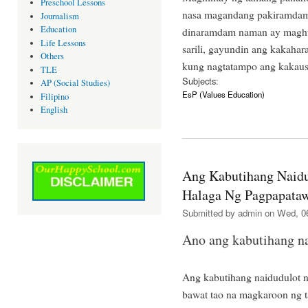
Preschool Lessons
nasa magandang pakiramdam 
Journalism
Education
dinaramdam naman ay maghun
Life Lessons
sarili, gayundin ang kakaha
Others
kung nagtatampo ang kakaus
TLE
Subjects:
AP (Social Studies)
EsP (Values Education)
Filipino
English
Ang Kabutihang Naidu
Halaga Ng Pagpapata
Submitted by
admin
on Wed, 06
Ano ang kabutihang na
Ang kabutihang naidudulot n
bawat tao na magkaroon ng 