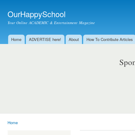
Ski
mai
OurHappySchool
con
Your Online ACADEMIC & Entertainment Magazine
Home
ADVERTISE here!
About
How To Contribute Articles
Main menu
Spon
Home
You are here