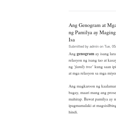
Ang Genogram at Mga
ng Pamilya ay Maging
Isa
Submitted by
admin
on Tue, 05
genogram
Ang
ay isang lar
relasyon ng isang tao at kas
ng ‘
family tree
’ kung saan ip
at mga relasyon sa mga miye
Ang magkaroon ng kaalaman u
bagay, maari mang ang pros
mahirap. Bawat pamilya ay 
ipagmamalaki at magsisilbin
hindi.