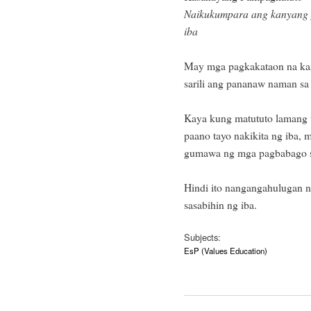
Naikukumpara ang kanyang p
iba
May mga pagkakataon na kasa
sarili ang pananaw naman sa 
Kaya kung matututo lamang t
paano tayo nakikita ng iba,
gumawa ng mga pagbabago sa a
Hindi ito nangangahulugan n
sasabihin ng iba.
Subjects:
EsP (Values Education)