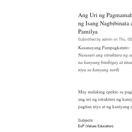
Ang Uri ng Pagmamaha
ng Isang Nagbibinata 
Pamilya
Submitted by
admin
on Thu, 05
Kasanayang Pampagkatuto:
Nasusuri ang istruktura ng 
na kanyang binibigay at tin
niya sa kanyang sarili
May malaking epekto sa pagk
ang uri ng istraktura ng kani
pagitan niya at ng kaniyang
Subjects:
EsP (Values Education)