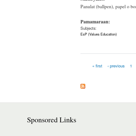
Panulat (ballpen), papel o b
Pamamaraan:
Subjects:
EsP (Values Education)
« first
‹ previous
1
Pages
Sponsored Links