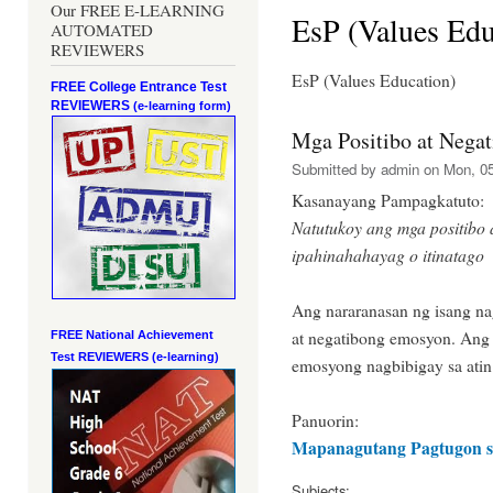
Our FREE E-LEARNING
EsP (Values Edu
AUTOMATED
REVIEWERS
EsP (Values Education)
FREE College Entrance Test
REVIEWERS
(e-learning form)
Mga Positibo at Nega
Submitted by
admin
on Mon, 05
Kasanayang Pampagkatuto:
Natutukoy ang mga positibo 
ipahinahahayag o itinatago
Ang nararanasan ng isang na
at negatibong emosyon. Ang
FREE National Achievement
Test
REVIEWERS (e-learning)
emosyong nagbibigay sa ati
Panuorin:
Mapanagutang Pagtugon s
Subjects: