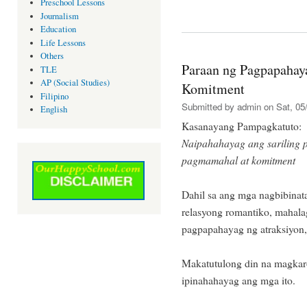
Preschool Lessons
Journalism
Education
Life Lessons
Others
Paraan ng Pagpapahay
TLE
AP (Social Studies)
Komitment
Filipino
Submitted by
admin
on Sat, 05/
English
Kasanayang Pampagkatuto:
Naipahahayag ang sariling 
pagmamahal at komitment
Dahil sa ang mga nagbibinat
relasyong romantiko, mahal
pagpapahayag ng atraksiyon
Makatutulong din na magkaro
ipinahahayag ang mga ito.