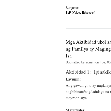
Subjects:
EsP (Values Education)
Mga Aktibidad ukol s
ng Pamilya ay Maging
Isa
Submitted by
admin
on Tue, 05
Aktibidad 1: ‘Ipinakik
Layunin:
Ang gawaing ito ay naglala
nagbibinata/nagdadalaga na 
mayroon siya.
Materyales: