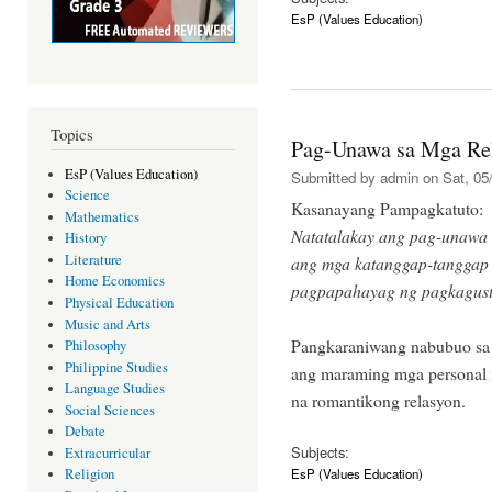
EsP (Values Education)
Topics
Pag-Unawa sa Mga Re
EsP (Values Education)
Submitted by
admin
on Sat, 05/
Science
Kasanayang Pampagkatuto:
Mathematics
Natatalakay ang pag-unawa 
History
Literature
ang mga katanggap-tanggap 
Home Economics
pagpapahayag ng pagkagus
Physical Education
Music and Arts
Pangkaraniwang nabubuo sa 
Philosophy
Philippine Studies
ang maraming mga personal n
Language Studies
na romantikong relasyon.
Social Sciences
Debate
Subjects:
Extracurricular
EsP (Values Education)
Religion